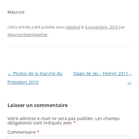
Maurice
Cette entrée a été publiée dans
Général
le
4 novembre, 2010
par
Maurice Eisenblaetter
.
Navigation
←
Photos de la marche du
Stage de ski – Février 2011 –
des
Président 2010
→
articles
Laisser un commentaire
Votre adresse e-mail ne sera pas publiée.
Les champs
obligatoires sont indiqués avec
*
Commentaire
*