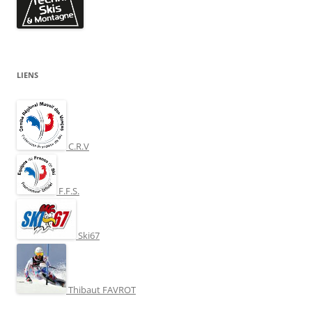
LIENS
C.R.V
F.F.S.
Ski67
Thibaut FAVROT