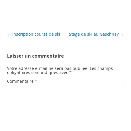
Navigation
←
Inscription course de ski
Stage de ski au Gaschney
→
des
articles
Laisser un commentaire
Votre adresse e-mail ne sera pas publiée.
Les champs
obligatoires sont indiqués avec
*
Commentaire
*