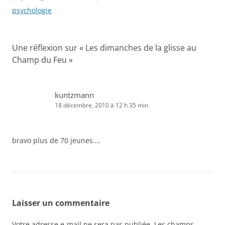
articles
psychologie
Une réflexion sur «
Les dimanches de la glisse au
Champ du Feu
»
kuntzmann
18 décembre, 2010 à 12 h 35 min
bravo plus de 70 jeunes….
Laisser un commentaire
Votre adresse e-mail ne sera pas publiée.
Les champs