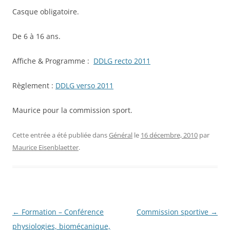
Casque obligatoire.
De 6 à 16 ans.
Affiche & Programme :
DDLG recto 2011
Règlement :
DDLG verso 2011
Maurice pour la commission sport.
Cette entrée a été publiée dans
Général
le
16 décembre, 2010
par
Maurice Eisenblaetter
.
Navigation
←
Formation – Conférence
Commission sportive
→
des
physiologies, biomécanique,