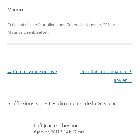
Maurice
Cette entrée a été publiée dans
Général
le
6 janvier, 2011
par
Maurice Eisenblaetter
.
Navigation
←
Commission sportive
Résultats du dimanche 9
des
janvier
→
articles
5 réflexions sur «
Les dimanches de la Glisse
»
Luft Jean et Christine
6 janvier, 2011 à 14 h 17 min