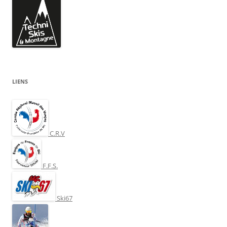
LIENS
C.R.V
F.F.S.
Ski67