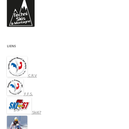
LIENS
C.R.V
F.F.S.
Ski67