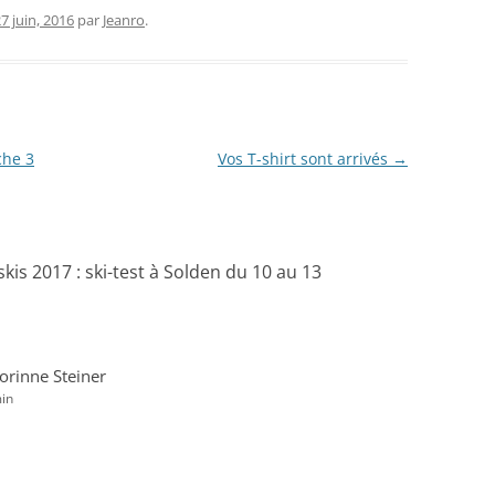
7 juin, 2016
par
Jeanro
.
che 3
Vos T-shirt sont arrivés
→
kis 2017 : ski-test à Solden du 10 au 13
orinne Steiner
min