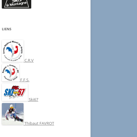
LIENS
C.R.V
F.F.S.
Ski67
Thibaut FAVROT