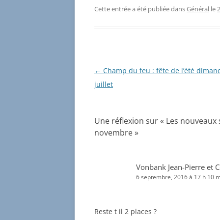
Cette entrée a été publiée dans
Général
le
2
Navigation
←
Champ du feu : fête de l’été diman
des
juillet
articles
Une réflexion sur «
Les nouveaux s
novembre
»
Vonbank Jean-Pierre et C
6 septembre, 2016 à 17 h 10 
Reste t il 2 places ?