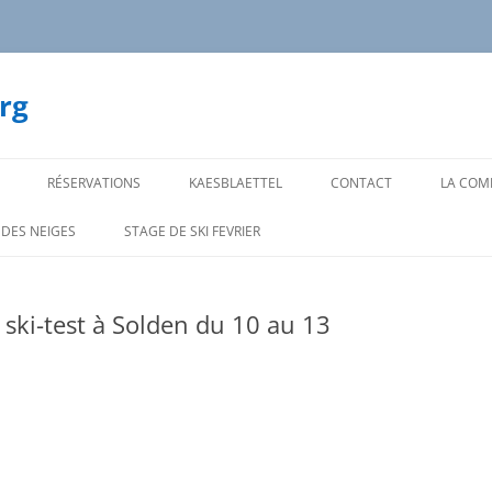
rg
RÉSERVATIONS
KAESBLAETTEL
CONTACT
LA COMP
NOS CA
 DES NEIGES
STAGE DE SKI FEVRIER
CADRE
NOS C
 ski-test à Solden du 10 au 13
SKI AL
SUPER 