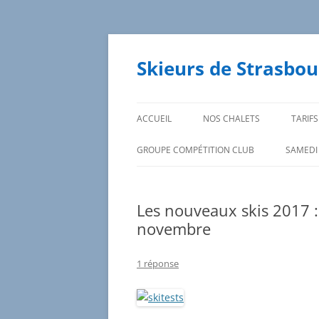
Aller
au
contenu
Skieurs de Strasbou
ACCUEIL
NOS CHALETS
TARIFS
GROUPE COMPÉTITION CLUB
SAMEDI
DATES DES SORTIES ET
INSCRIPTIONS
Les nouveaux skis 2017 :
novembre
1 réponse