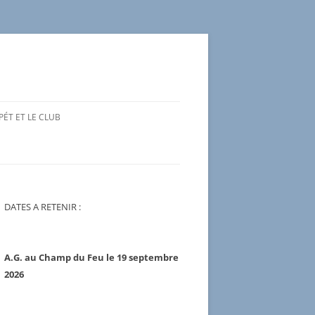
ÉT ET LE CLUB
DRES (BREVET D’ÉTAT ET
S FÉDÉRAUX)
OUREURS
DATES A RETENIR :
PIN, SLALOM, GÉANT,
G ET DESCENTE
A.G. au Champ du Feu le 19 septembre
2026