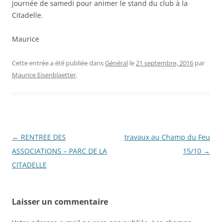
journée de samedi pour animer le stand du club à la
Citadelle.
Maurice
Cette entrée a été publiée dans
Général
le
21 septembre, 2016
par
Maurice Eisenblaetter
.
Navigation
←
RENTREE DES
travaux au Champ du Feu
des
ASSOCIATIONS – PARC DE LA
15/10
→
articles
CITADELLE
Laisser un commentaire