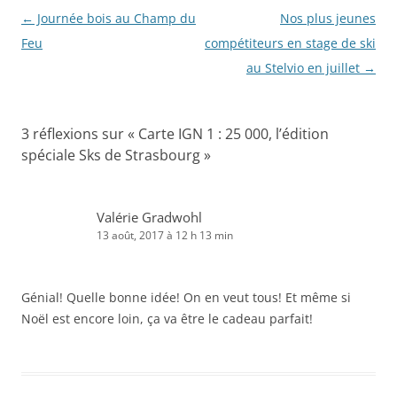
Navigation
←
Journée bois au Champ du
Nos plus jeunes
des
Feu
compétiteurs en stage de ski
articles
au Stelvio en juillet
→
3 réflexions sur «
Carte IGN 1 : 25 000, l’édition
spéciale Sks de Strasbourg
»
Valérie Gradwohl
13 août, 2017 à 12 h 13 min
Génial! Quelle bonne idée! On en veut tous! Et même si
Noël est encore loin, ça va être le cadeau parfait!