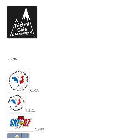
LIENS
C.R.V
F.F.S.
Ski67