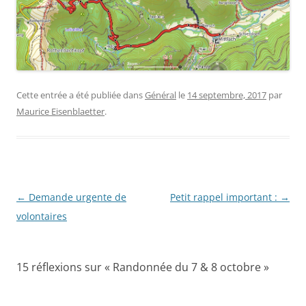
Cette entrée a été publiée dans
Général
le
14 septembre, 2017
par
Maurice Eisenblaetter
.
Navigation
←
Demande urgente de
Petit rappel important :
→
des
volontaires
articles
15 réflexions sur «
Randonnée du 7 & 8 octobre
»