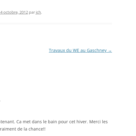
14 octobre, 2012
par
jch
.
Travaux du WE au Gaschney
→
n
tenant. Ca met dans le bain pour cet hiver. Merci les
raiment de la chance!!