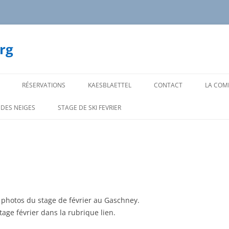
rg
RÉSERVATIONS
KAESBLAETTEL
CONTACT
LA COMP
NOS CA
 DES NEIGES
STAGE DE SKI FEVRIER
CADRE
NOS C
SKI AL
SUPER 
s photos du stage de février au Gaschney.
stage février dans la rubrique lien.