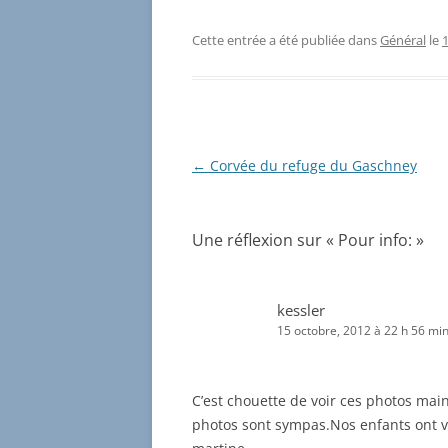
Cette entrée a été publiée dans
Général
le
Navigation
←
Corvée du refuge du Gaschney
des
articles
Une réflexion sur «
Pour info:
»
kessler
15 octobre, 2012 à 22 h 56 mi
C’est chouette de voir ces photos main
photos sont sympas.Nos enfants ont v