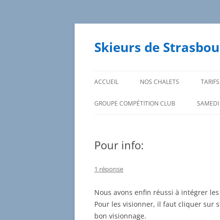
Aller
au
contenu
Skieurs de Strasbou
ACCUEIL
NOS CHALETS
TARIFS
GROUPE COMPÉTITION CLUB
SAMEDI
DATES DES SORTIES ET
INSCRIPTIONS
Pour info:
1 réponse
Nous avons enfin réussi à intégrer le
Pour les visionner, il faut cliquer sur 
bon visionnage.