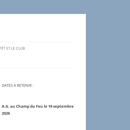
ÉT ET LE CLUB
DRES (BREVET D’ÉTAT ET
S FÉDÉRAUX)
OUREURS
DATES A RETENIR :
PIN, SLALOM, GÉANT,
G ET DESCENTE
A.G. au Champ du Feu le 19 septembre
2026