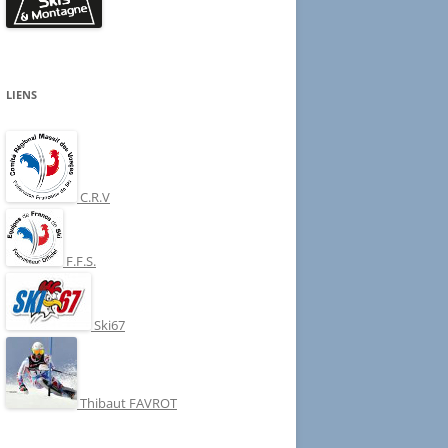
LIENS
C.R.V
F.F.S.
Ski67
Thibaut FAVROT