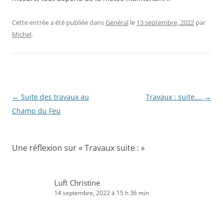
Cette entrée a été publiée dans
Général
le
13 septembre, 2022
par
Michel
.
Navigation
←
Suite des travaux au
Travaux : suite….
→
des
Champ du Feu
articles
Une réflexion sur «
Travaux suite :
»
Luft Christine
14 septembre, 2022 à 15 h 36 min