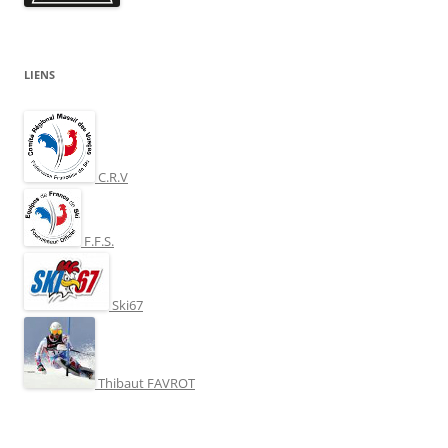
LIENS
C.R.V
F.F.S.
Ski67
Thibaut FAVROT