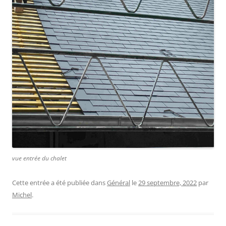
vue entrée du chalet
Cette entrée a été publiée dans
Général
le
29 septembre, 2022
par
Michel
.