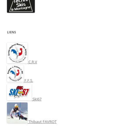
LIENS
C.R.V
F.F.S.
Ski67
Thibaut FAVROT