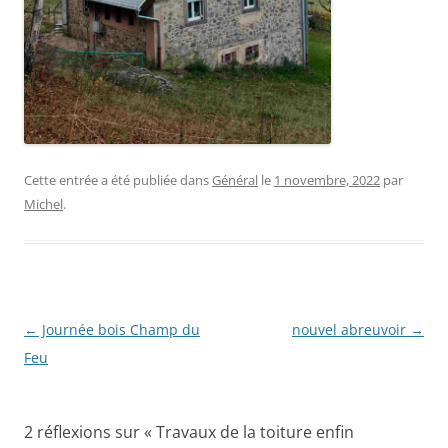
Cette entrée a été publiée dans
Général
le
1 novembre, 2022
par
Michel
.
Navigation
←
Journée bois Champ du
nouvel abreuvoir
→
des
Feu
articles
2 réflexions sur «
Travaux de la toiture enfin