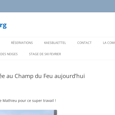
rg
RÉSERVATIONS
KAESBLAETTEL
CONTACT
LA COMP
NOS CA
 DES NEIGES
STAGE DE SKI FEVRIER
CADRE
NOS C
llée au Champ du Feu aujourd’hui
SKI AL
SUPER 
 Mathieu pour ce super travail !