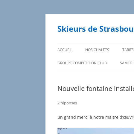
Aller
au
contenu
Skieurs de Strasbou
ACCUEIL
NOS CHALETS
TARIFS
GROUPE COMPÉTITION CLUB
SAMEDI
DATES DES SORTIES ET
INSCRIPTIONS
Nouvelle fontaine insta
2 réponses
un grand merci à notre maitre d’œuvre