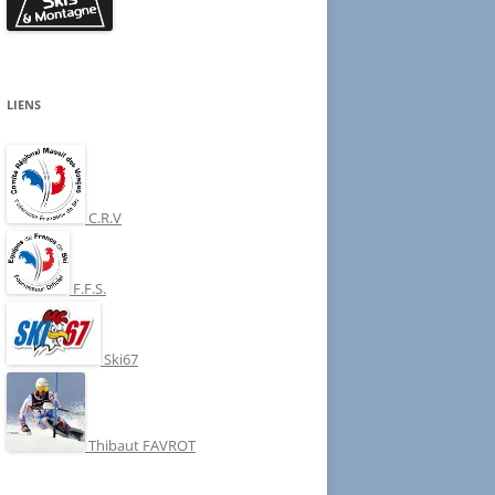
LIENS
C.R.V
F.F.S.
Ski67
Thibaut FAVROT