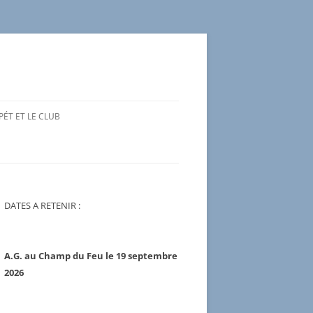
ÉT ET LE CLUB
DRES (BREVET D’ÉTAT ET
S FÉDÉRAUX)
OUREURS
DATES A RETENIR :
PIN, SLALOM, GÉANT,
G ET DESCENTE
A.G. au Champ du Feu le 19 septembre
2026