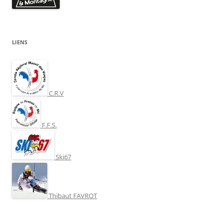
LIENS
C.R.V
F.F.S.
Ski67
Thibaut FAVROT